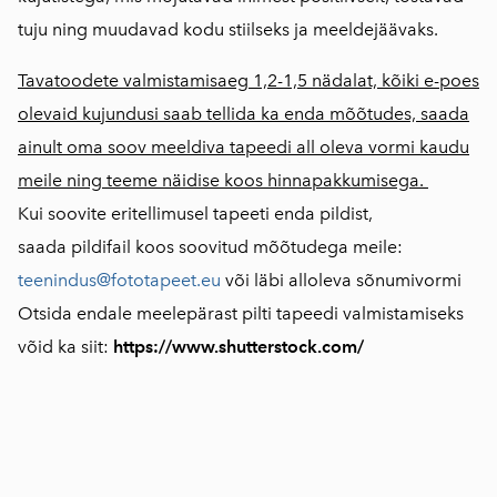
tuju ning muudavad kodu stiilseks ja meeldejäävaks.
Tavatoodete valmistamisaeg 1,2-1,5 nädalat, kõiki e-poes
olevaid kujundusi saab tellida ka enda mõõtudes, saada
ainult oma soov meeldiva tapeedi all oleva vormi kaudu
meile ning teeme näidise koos hinnapakkumisega.
Kui soovite eritellimusel tapeeti enda pildist,
saada pildifail koos soovitud mõõtudega meile:
teenindus@
fototapeet
.eu
või läbi alloleva sõnumivormi
Otsida endale meelepärast pilti tapeedi valmistamiseks
võid ka si
it:
https://www.shutterstock.com/