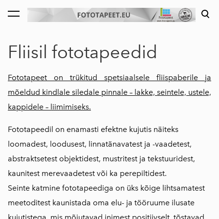
lisati ostukorvi.
Vaata ostukorvi
Fliisil fototapeedid
Fototapeet on trükitud spetsiaalsele fliispaberile ja
mõeldud kindlale siledale pinnale – lakke, seintele, ustele,
kappidele – liimimiseks.
Fototapeedil on enamasti efektne kujutis näiteks
loomadest, loodusest, linnatänavatest ja -vaadetest,
abstraktsetest objektidest, mustritest ja tekstuuridest,
kaunitest merevaadetest või ka perepiltidest.
Seinte katmine fototapeediga on üks kõige lihtsamatest
meetoditest kaunistada oma elu- ja tööruume ilusate
kujutistega, mis mõjutavad inimest positiivselt, tõstavad