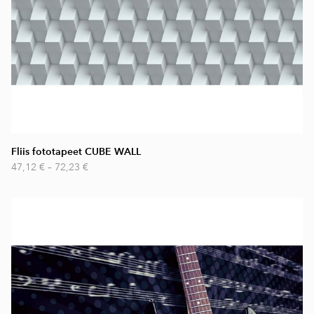
Fliis fototapeet CUBE WALL
47,12 €
–
72,23 €