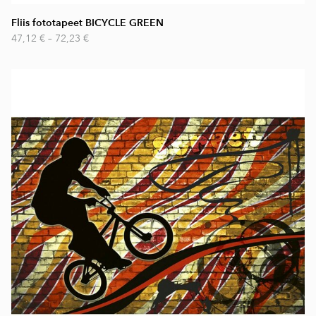
Fliis fototapeet BICYCLE GREEN
47,12 €
–
72,23 €