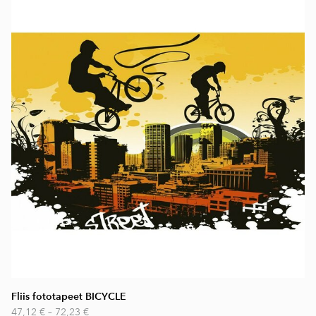
Fliis fototapeet BICYCLE
47,12 €
–
72,23 €