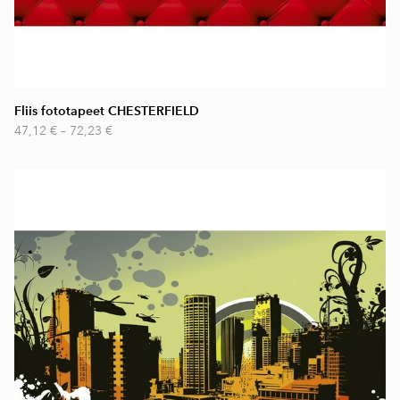
Fliis fototapeet CHESTERFIELD
47,12 €
–
72,23 €