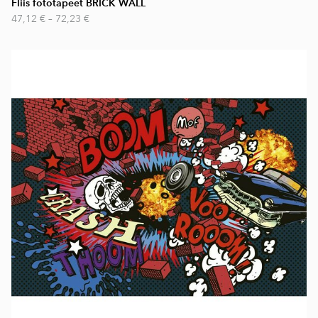
Fliis fototapeet BRICK WALL
47,12 €
–
72,23 €