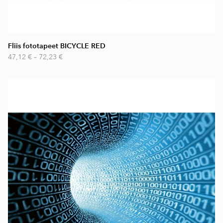
Fliis fototapeet BICYCLE RED
47,12 €
–
72,23 €