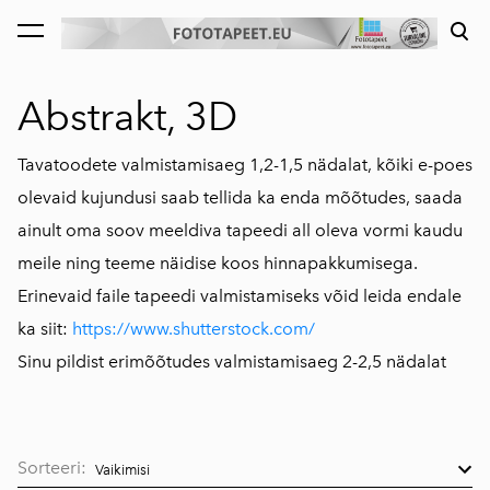
lisati ostukorvi.
Vaata ostukorvi
Abstrakt, 3D
Tavatoodete valmistamisaeg 1,2-1,5 nädalat, kõiki e-poes
olevaid kujundusi saab tellida ka enda mõõtudes, saada
ainult oma soov meeldiva tapeedi all oleva vormi kaudu
meile ning teeme näidise koos hinnapakkumisega.
Erinevaid faile tapeedi valmistamiseks võid leida endale
ka siit:
https://www.shutterstock.com/
Sinu pildist erimõõtudes valmistamisaeg 2-2,5 nädalat
Sorteeri: