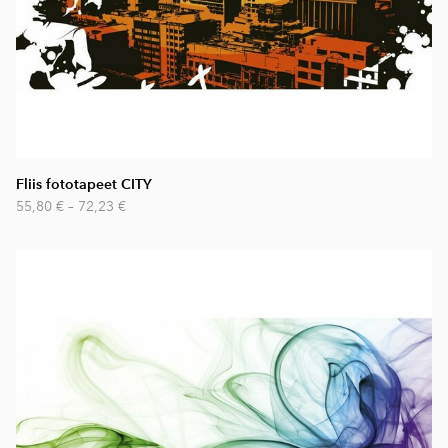
Fliis fototapeet CITY
55,80 €
–
72,23 €