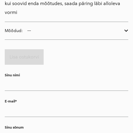
kui soovid enda mõõtudes, saada päring läbi alloleva
vormi
Mõõdud:
Lisa ostukorvi
Sinu nimi
E-mail
Sinu sõnum