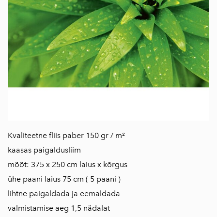
Kvaliteetne fliis paber 150 gr / m²
kaasas paigaldusliim
mõõt: 375 x 250 cm laius x kõrgus
ühe paani laius 75 cm ( 5 paani )
lihtne paigaldada ja eemaldada
valmistamise aeg 1,5 nädalat