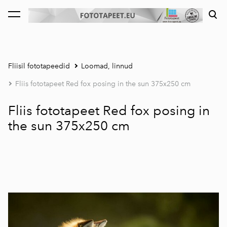
lisati ostukorvi.
Vaata ostukorvi
Fliisil fototapeedid
Loomad, linnud
Fliis fototapeet Red fox posing in the sun 375x250 cm
Fliis fototapeet Red fox posing in
the sun 375x250 cm