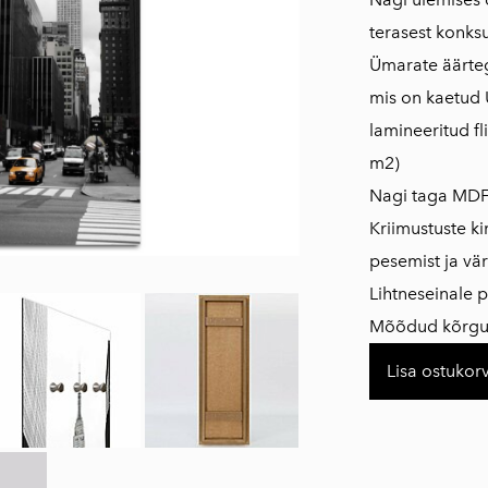
terasest konksu
Ümarate äärteg
mis on kaetud U
lamineeritud fl
m2)
Nagi taga MDF
Kriimustuste k
pesemist ja vär
Lihtneseinale 
Mõõdud kõrgus
Lisa ostukorv