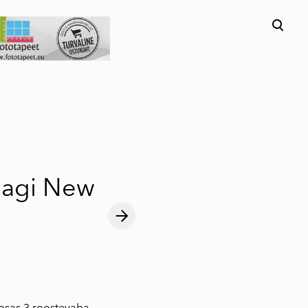
lisati ostukorvi.
Vaata ostukorvi
nagi New
osas 3 roostevaba