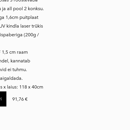
 ja all pool 2 konksu.
a 1,6cm puitplaat
V kindla laser trükis
iispaberiga (200g /
 1,5 cm raam
indel, kannatab
vid ei tuhmu.
paigaldada.
 x laius: 118 x 40cm
i
91,76 €