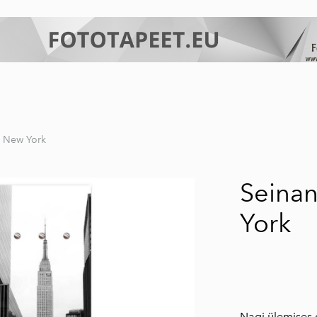
i New York
Seina
York
Nagi ülemises 