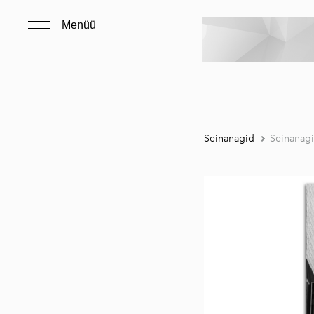
Menüü
Seinanagid
Seinanag