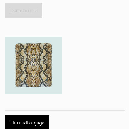
Lisa ostukorvi
Liitu uudiskirjaga