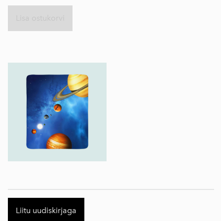
Lisa ostukorvi
Liitu uudiskirjaga