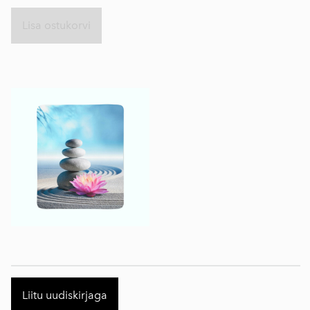
Lisa ostukorvi
Liitu uudiskirjaga