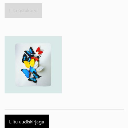
Lisa ostukorvi
Liitu uudiskirjaga