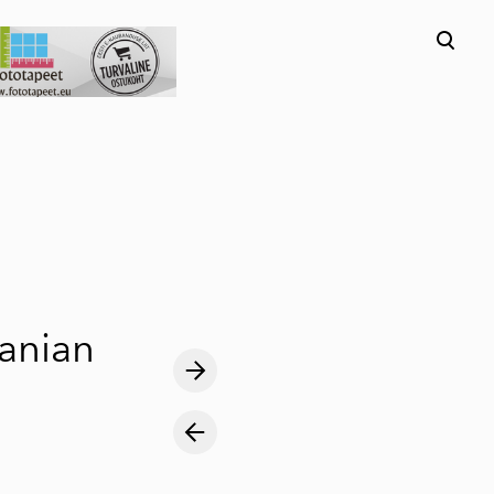
lisati ostukorvi.
Vaata ostukorvi
anian