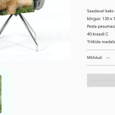
Saadaval kaks 
kõrgus: 130 x 
Pesta pesumasi
40 kraadi C
Triikida madal
Mõõdud:
Lisa ostukorv