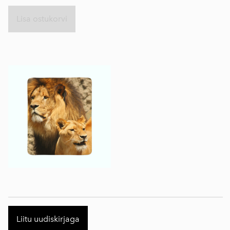
Lisa ostukorvi
Liitu uudiskirjaga